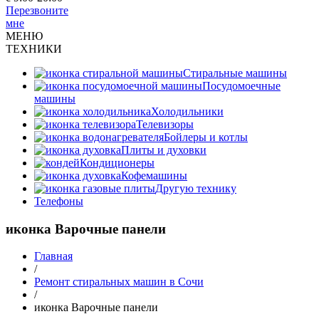
Перезвоните
мне
МЕНЮ
ТЕХНИКИ
Стиральные машины
Посудомоечные
машины
Холодильники
Телевизоры
Бойлеры и котлы
Плиты и духовки
Кондиционеры
Кофемашины
Другую технику
Телефоны
иконка Варочные панели
Главная
/
Ремонт стиральных машин в Сочи
/
иконка Варочные панели