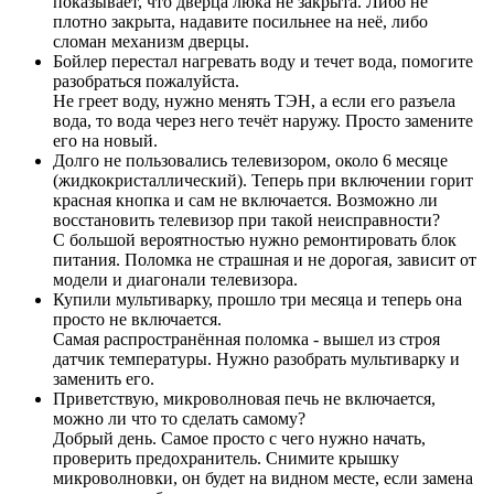
показывает, что дверца люка не закрыта. Либо не
плотно закрыта, надавите посильнее на неё, либо
сломан механизм дверцы.
Бойлер перестал нагревать воду и течет вода, помогите
разобраться пожалуйста.
Не греет воду, нужно менять ТЭН, а если его разъела
вода, то вода через него течёт наружу. Просто замените
его на новый.
Долго не пользовались телевизором, около 6 месяце
(жидкокристаллический). Теперь при включении горит
красная кнопка и сам не включается. Возможно ли
восстановить телевизор при такой неисправности?
С большой вероятностью нужно ремонтировать блок
питания. Поломка не страшная и не дорогая, зависит от
модели и диагонали телевизора.
Купили мультиварку, прошло три месяца и теперь она
просто не включается.
Самая распространённая поломка - вышел из строя
датчик температуры. Нужно разобрать мультиварку и
заменить его.
Приветствую, микроволновая печь не включается,
можно ли что то сделать самому?
Добрый день. Самое просто с чего нужно начать,
проверить предохранитель. Снимите крышку
микроволновки, он будет на видном месте, если замена