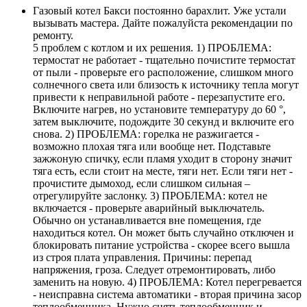
Газовый котел Бакси постоянно барахлит. Уже устали
вызывать мастера. Дайте пожалуйста рекомендации по
ремонту.
5 проблем с котлом и их решения. 1) ПРОБЛЕМА:
термостат не работает - тщательно почистите термостат
от пыли - проверьте его расположение, слишком много
солнечного света или близость к источнику тепла могут
привести к неправильной работе - перезапустите его.
Включите нагрев, но установите температуру до 60 °,
затем выключите, подождите 30 секунд и включите его
снова. 2) ПРОБЛЕМА: горелка не разжигается -
возможно плохая тяга или вообще нет. Подставьте
зажжоную спичку, если пламя уходит в сторону значит
тяга есть, если стоит на месте, тяги нет. Если тяги нет -
прочистите дымоход, если слишком сильная –
отрегулируйте заслонку. 3) ПРОБЛЕМА: котел не
включается - проверьте аварийный выключатель.
Обычно он устанавливается вне помещения, где
находиться котел. Он может быть случайно отключен и
блокировать питание устройства - скорее всего вышла
из строя плата управления. Причины: перепад
напряжения, гроза. Следует отремонтировать, либо
заменить на новую. 4) ПРОБЛЕМА: Котел перегревается
- неисправна система автоматики - вторая причина засор
теплообменника. Нужно снять теплообменник и