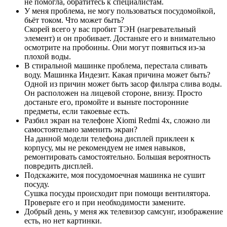
не помогла, обратитесь к специалистам.
У меня проблема, не могу пользоваться посудомойкой,
бьёт током. Что может быть?
Скорей всего у вас пробит ТЭН (нагревательный
элемент) и он пробивает. Достаньте его и внимательно
осмотрите на пробоины. Они могут появиться из-за
плохой воды.
В стиральной машинке проблема, перестала сливать
воду. Машинка Индезит. Какая причина может быть?
Одной из причин может быть засор фильтра слива воды.
Он расположен на лицевой стороне, внизу. Просто
достаньте его, промойте и выньте посторонние
предметы, если такоевые есть.
Разбил экран на телефоне Xiomi Redmi 4x, сложно ли
самостоятельно заменить экран?
На данной модели телефона дисплей приклеен к
корпусу, мы не рекомендуем не имея навыков,
ремонтировать самостоятельно. Большая вероятность
повредить дисплей.
Подскажите, моя посудомоечная машинка не сушит
посуду.
Сушка посуды происходит при помощи вентилятора.
Проверьте его и при необходимости замените.
Добрый день, у меня жк телевизор самсунг, изображение
есть, но нет картинки.